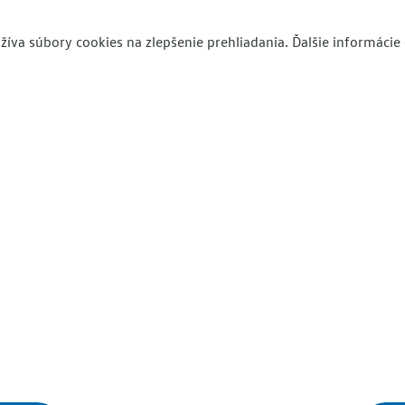
íva súbory cookies na zlepšenie prehliadania. Ďalšie informáci
elávanie
Vo
 po strednej škole
Ka
rmácií