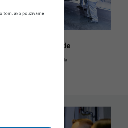
e o tom, ako používame
ľné pracovné pozície
riérny portál Volkswagen Slovakia
Viac informácií