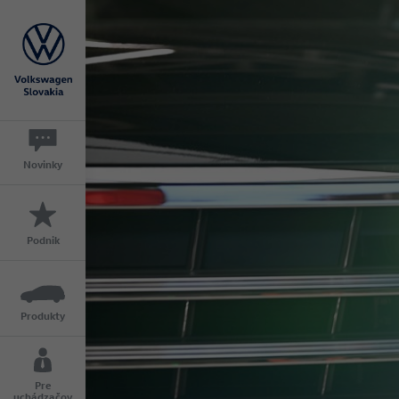
Novinky
Podnik
Produkty
Pre
uchádzačov