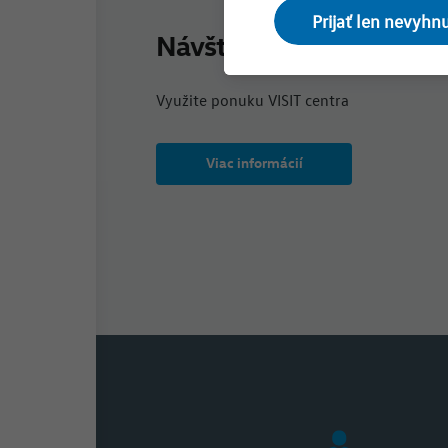
Prijať len nevyhn
Návštevnícke služby
Využite ponuku VISIT centra
Viac informácií