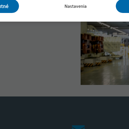
utné
Nastavenia