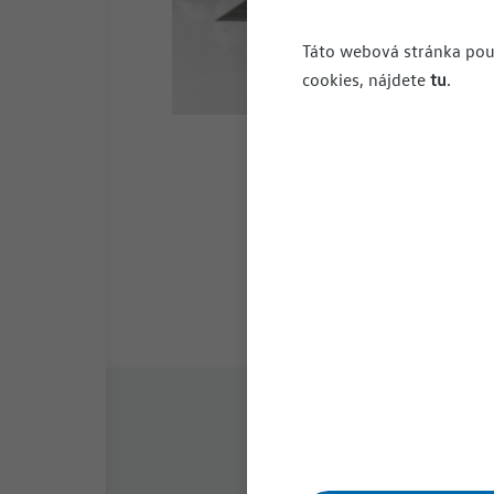
Táto webová stránka použ
cookies, nájdete
tu
.
Duálne vzd
Absolvent s praxou už
Viac info